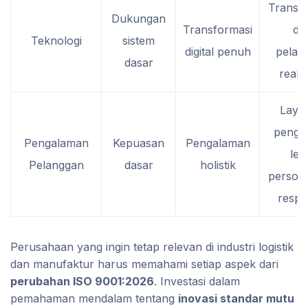
Transpa
Dukungan
Transformasi
da
Teknologi
sistem
digital penuh
pelac
dasar
real-
Laya
pengir
Pengalaman
Kepuasan
Pengalaman
leb
Pelanggan
dasar
holistik
persona
respo
Perusahaan yang ingin tetap relevan di industri logistik
dan manufaktur harus memahami setiap aspek dari
perubahan ISO 9001:2026
. Investasi dalam
pemahaman mendalam tentang
inovasi standar mutu