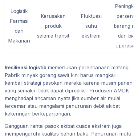
Peningka
Logistik
Kerusakan
Fluktuasi
persenta
Farmasi
produk
suhu
barang ru
dan
selama transit
ekstrem
dan biay
Makanan
operasion
Resiliensi logistik
memerlukan perencanaan matang.
Pabrik minyak goreng sawit kini harus mengkaji
kembali strategi pasokan mereka karena musim panen
yang semakin tidak dapat diprediksi. Produsen AMDK
menghadapi ancaman nyata jika sumber air mulai
tercemar atau mengalami penurunan debit akibat
kekeringan berkepanjangan.
Gangguan rantai pasok akibat cuaca ekstrem juga
mempengaruhi kualitas bahan baku. Penurunan mutu