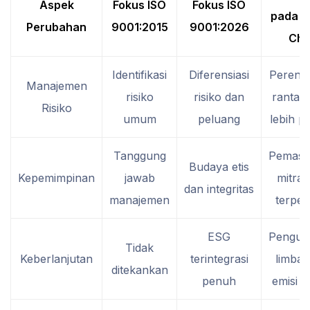
Aspek
Fokus ISO
Fokus ISO
pada S
Perubahan
9001:2015
9001:2026
Cha
Identifikasi
Diferensiasi
Perenc
Manajemen
risiko
risiko dan
rantai 
Risiko
umum
peluang
lebih pr
Tanggung
Pemaso
Budaya etis
Kepemimpinan
jawab
mitra 
dan integritas
manajemen
terper
ESG
Pengur
Tidak
Keberlanjutan
terintegrasi
limbah
ditekankan
penuh
emisi lo