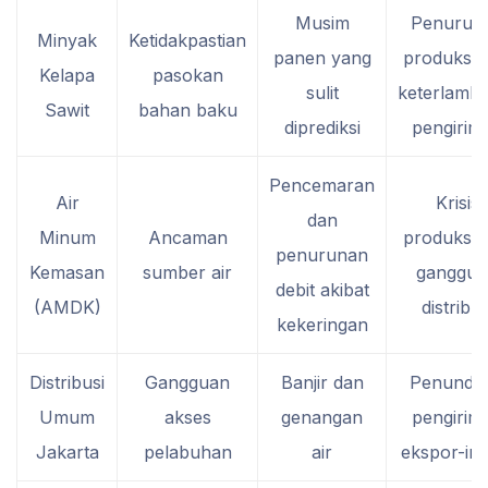
Musim
Penurun
Minyak
Ketidakpastian
panen yang
produksi 
Kelapa
pasokan
sulit
keterlamb
Sawit
bahan baku
diprediksi
pengirim
Pencemaran
Air
Krisis
dan
Minum
Ancaman
produksi 
penurunan
Kemasan
sumber air
ganggua
debit akibat
(AMDK)
distribus
kekeringan
Distribusi
Gangguan
Banjir dan
Penunda
Umum
akses
genangan
pengirim
Jakarta
pelabuhan
air
ekspor-im