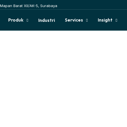
Mapan Barat XII/AK-5, Surabaya
Produk
Services
Insight
Industri
ia