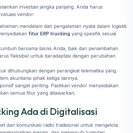
lainkan investasi jangka panjang. Anda harus
valuasi vendor:
mahaman mendalam dan pengalaman nyata dalam logistik
 menyediakan
fitur ERP trucking
yang spesifik sesuai
 tumbuh bersama bisnis Anda, baik dari penambahan
arus fleksibel untuk beradaptasi dengan perubahan
k dihubungkan dengan perangkat telematika yang
em akuntansi pihak ketiga lainnya.
onsif sangat penting. Pastikan vendor menyediakan
kan semua fitur yang ditawarkan.
ing Ada di Digitalisasi
eet dan komunikasi radio tradisional untuk mengelola
 memaksimalkan margin, dan memenuhi tuntutan