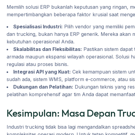
Memilih solusi ERP bukanlah keputusan yang ringan, me
mempertimbangkan beberapa faktor krusial saat menge
Spesialisasi Industri:
Pilih vendor yang memiliki pe
dan trucking, bukan hanya ERP generik. Mereka akan
kebutuhan operasional Anda.
Skalabilitas dan Fleksibilitas:
Pastikan sistem dapat
armada maupun ekspansi wilayah operasional. Solusi h
regulasi atau proses bisnis.
Integrasi API yang Kuat:
Cek kemampuan sistem untu
sudah ada, sistem WMS, platform e-commerce, atau sist
Dukungan dan Pelatihan:
Dukungan teknis yang resp
pelatihan komprehensif agar tim Anda dapat memanfaat
Kesimpulan: Masa Depan Truck
Industri trucking tidak bisa lagi mengandalkan spreadsh
kompleksitas operasi modern. Untuk tetap kompetitif,