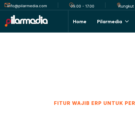
info@pilarmedia.com
Rungkut 
09.00 - 17.00
Home
Pilarmedia
Fitur Wajib ERP 
Trucking
HOME
›
SENDPICK
›
FITUR WAJIB ERP UNTUK P