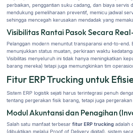
perbaikan, penggantian suku cadang, dan biaya servis di
mendukung pemeliharaan preventif, memicu jadwal serv
sehingga mencegah kerusakan mendadak yang memakan
Visibilitas Rantai Pasok Secara Rea
Pelanggan modern menuntut transparansi end-to-end. E
menunjukkan status muatan, perkiraan waktu kedatanga
Visibilitas menyeluruh ini tidak hanya meningkatkan ke
barang mereka) tetapi juga memungkinkan tim operasio
Fitur ERP Trucking untuk Efi
Sistem ERP logistik sejati harus terintegrasi penuh de
tentang pergerakan fisik barang, tetapi juga pergerakan
Modul Akuntansi dan Penagihan (Inv
Salah satu manfaat terbesar
fitur ERP trucking
adalah o
(dibuktikan melalui Proof of Delivery digital), sistem s