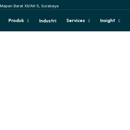
Mapan Barat XII/AK-5, Surabaya
Produk
Services
Insight
Industri
RP